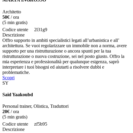
Architetto
50€
/ ora
(
5
min gratis)
Codice utente
2l31g9
Descrizione
Offro supporto in ambiti specialistici legati all’urbanistica e all’
architettura. Se vuoi regolarizzare un immobile non a norma, avere
supporto per una ristrutturazione o ancora spunti per la tua
ristrutturazione o nuova costruzione, sei nel posto giusto. Offro la
mia esperienza e professionalità per qualunque esigenza, saprò
interpretare i tuoi bisogni ed aiutarti a risolvere dubbi e
problematiche.
Scopri
SY
Said Yaakoubd
Personal trainer, Olistica, Traduttori
20€
/ ora
(
5
min gratis)
Codice utente
zf5b95
Descrizione