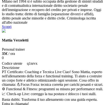
Milano nel 1994 si è subito occupata della gestione di sinistri stradali
e di contrattualistica internazionale diritto societario penale
dell'immigrazione e recupero del credito per privati e imprese. Oggi
lo studio tratta: diritto di famiglia (separazione divorzi e affidi),
diritto penale anche minorile e diritto civile. Criminologa iscritta
all'albo nazionale
Scopri
Mattia Verzeletti
Personal trainer
35€
/ ora
0
Codice utente
q1nrvx
Descrizione
PT Certificato: Coaching e Tecnica Live Ciao! Sono Mattia, esperto
nell'allenamento della forza e functional training. Ti aiuto a costruire
un corpo forte e atletico ottimizzando ogni sessione. Cosa offro in
chiamata: 💪Focus Forza: tecnica corretta per carichi pesanti e sicuri.
⚙️ Functional & Fitness: programmi su misura per performance reali.
📈 Check-up Live: correggo la tua postura e sblocco i tuoi stalli.
Basta dubbi. Trasforma il tuo allenamento con una guida esperta.
Entra in chiamata!