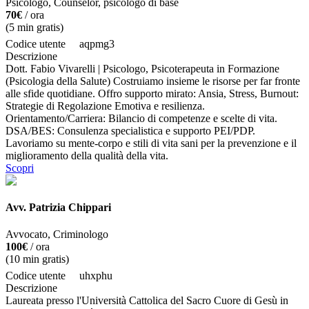
Psicologo, Counselor, psicologo di base
70€
/ ora
(
5
min gratis)
Codice utente
aqpmg3
Descrizione
Dott. Fabio Vivarelli | Psicologo, Psicoterapeuta in Formazione
(Psicologia della Salute) Costruiamo insieme le risorse per far fronte
alle sfide quotidiane. Offro supporto mirato: Ansia, Stress, Burnout:
Strategie di Regolazione Emotiva e resilienza.
Orientamento/Carriera: Bilancio di competenze e scelte di vita.
DSA/BES: Consulenza specialistica e supporto PEI/PDP.
Lavoriamo su mente-corpo e stili di vita sani per la prevenzione e il
miglioramento della qualità della vita.
Scopri
Avv. Patrizia Chippari
Avvocato, Criminologo
100€
/ ora
(
10
min gratis)
Codice utente
uhxphu
Descrizione
Laureata presso l'Università Cattolica del Sacro Cuore di Gesù in