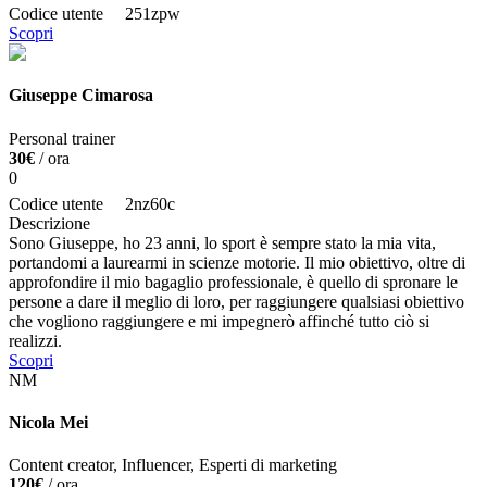
Codice utente
251zpw
Scopri
Giuseppe Cimarosa
Personal trainer
30€
/ ora
0
Codice utente
2nz60c
Descrizione
Sono Giuseppe, ho 23 anni, lo sport è sempre stato la mia vita,
portandomi a laurearmi in scienze motorie. Il mio obiettivo, oltre di
approfondire il mio bagaglio professionale, è quello di spronare le
persone a dare il meglio di loro, per raggiungere qualsiasi obiettivo
che vogliono raggiungere e mi impegnerò affinché tutto ciò si
realizzi.
Scopri
NM
Nicola Mei
Content creator, Influencer, Esperti di marketing
120€
/ ora