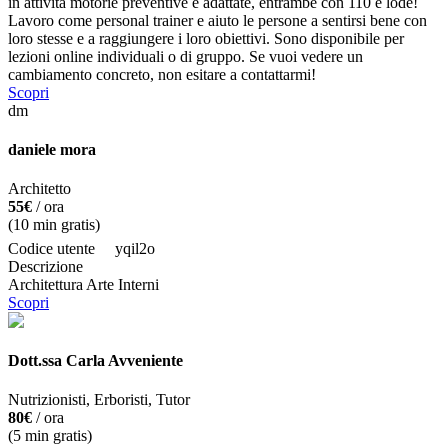
in attività motorie preventive e adattate, entrambe con 110 e lode!
Lavoro come personal trainer e aiuto le persone a sentirsi bene con
loro stesse e a raggiungere i loro obiettivi. Sono disponibile per
lezioni online individuali o di gruppo. Se vuoi vedere un
cambiamento concreto, non esitare a contattarmi!
Scopri
dm
daniele mora
Architetto
55€
/ ora
(
10
min gratis)
Codice utente
yqil2o
Descrizione
Architettura Arte Interni
Scopri
Dott.ssa Carla Avveniente
Nutrizionisti, Erboristi, Tutor
80€
/ ora
(
5
min gratis)