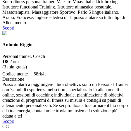
Sono fitness personal trainer. Maestro Muay thai e kick boxing.
Istruttore functional Training. Istruttore ginnastica posturale.
Massoterapista. Massaggiatore Sportivo. Parlo 5 lingue:italiano.
Arabo. Francese. Inglese e tedesco. Ti posso aiutare su tutti i tipi di
Allenamento
Scopri
Antonio Riggio
Personal trainer, Coach
18€
/ ora
(
3
min gratis)
Codice utente
58rk4t
Descrizione
Posso aiutarti a raggiungere i tuoi obiettivi: sono un Personal Trainer
con 3 anni di esperienza nel settore, specializzato in allenamenti
online, sessioni di coaching individuale, pianificazione di obiettivi,
creazione di programmi di fitness su misura e consigli su piani di
allenamento personalizzati. Se sei pronto/a a trasformare il tuo corpo
e la tua energia, contattami e troviamo insieme la soluzione più
adatta a te!
Scopri
CG