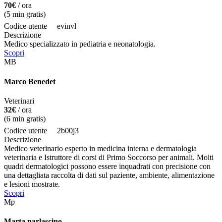
70€
/ ora
(
5
min gratis)
Codice utente
evinvl
Descrizione
Medico specializzato in pediatria e neonatologia.
Scopri
MB
Marco Benedet
Veterinari
32€
/ ora
(
6
min gratis)
Codice utente
2b00j3
Descrizione
Medico veterinario esperto in medicina interna e dermatologia
veterinaria e Istruttore di corsi di Primo Soccorso per animali. Molti
quadri dermatologici possono essere inquadrati con precisione con
una dettagliata raccolta di dati sul paziente, ambiente, alimentazione
e lesioni mostrate.
Scopri
Mp
Marta parlascino