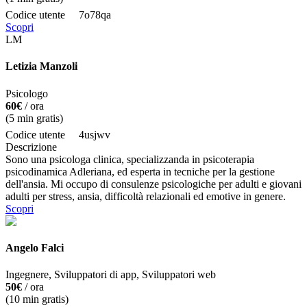
Codice utente
7o78qa
Scopri
LM
Letizia Manzoli
Psicologo
60€
/ ora
(
5
min gratis)
Codice utente
4usjwv
Descrizione
Sono una psicologa clinica, specializzanda in psicoterapia
psicodinamica Adleriana, ed esperta in tecniche per la gestione
dell'ansia. Mi occupo di consulenze psicologiche per adulti e giovani
adulti per stress, ansia, difficoltà relazionali ed emotive in genere.
Scopri
Angelo Falci
Ingegnere, Sviluppatori di app, Sviluppatori web
50€
/ ora
(
10
min gratis)