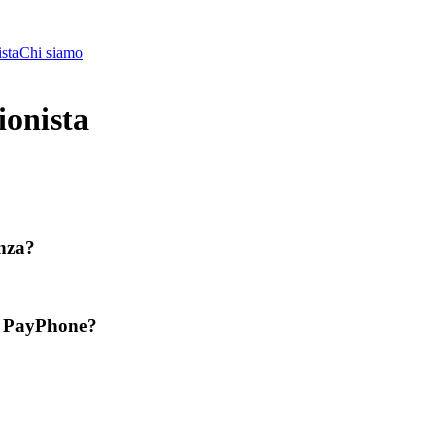
ista
Chi siamo
ionista
enza?
ne PayPhone?