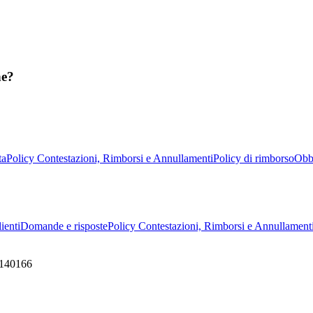
ne?
ta
Policy Contestazioni, Rimborsi e Annullamenti
Policy di rimborso
Obbl
ienti
Domande e risposte
Policy Contestazioni, Rimborsi e Annullament
9140166