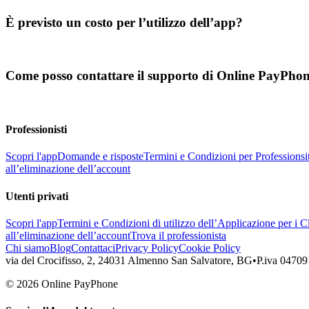
È previsto un costo per l’utilizzo dell’app?
Come posso contattare il supporto di Online PayPho
Professionisti
Scopri l'app
Domande e risposte
Termini e Condizioni per Professionsi
all’eliminazione dell’account
Utenti privati
Scopri l'app
Termini e Condizioni di utilizzo dell’Applicazione per i Cl
all’eliminazione dell’account
Trova il professionista
Chi siamo
Blog
Contattaci
Privacy Policy
Cookie Policy
via del Crocifisso, 2, 24031 Almenno San Salvatore, BG
•
P.iva 0470
©
2026
Online PayPhone